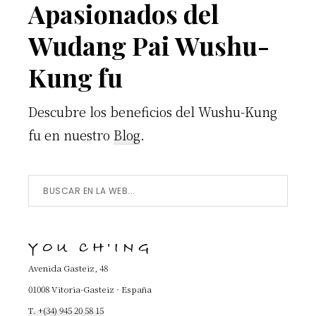
6
Footer
Apasionados del
Wudang Pai Wushu-
Kung fu
Descubre los beneficios del Wushu-Kung
fu en nuestro
Blog
.
Buscar
en
la
YOU CH'ING
Web...
Avenida Gasteiz, 48
01008 Vitoria-Gasteiz · España
T. +(34) 945 20 58 15