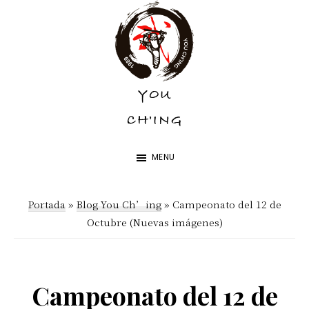
Skip
Skip
to
to
main
footer
content
YOU
YOU
CH'ING
CH'ING
MENU
Portada
»
Blog You Ch’ing
»
Campeonato del 12 de
Octubre (Nuevas imágenes)
Campeonato del 12 de