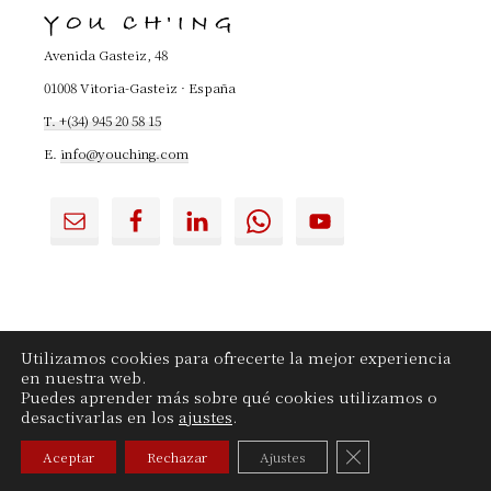
YOU CH'ING
Web...
Avenida Gasteiz, 48
01008 Vitoria-Gasteiz · España
T. +(34) 945 20 58 15
E.
info@youching.com
Utilizamos cookies para ofrecerte la mejor experiencia
en nuestra web.
YouChing.com
|
Contactar
|
Aviso legal
|
Puedes aprender más sobre qué cookies utilizamos o
Privacidad
|
Cookies
desactivarlas en los
ajustes
.
CERRAR EL BANN
Aceptar
Rechazar
Ajustes