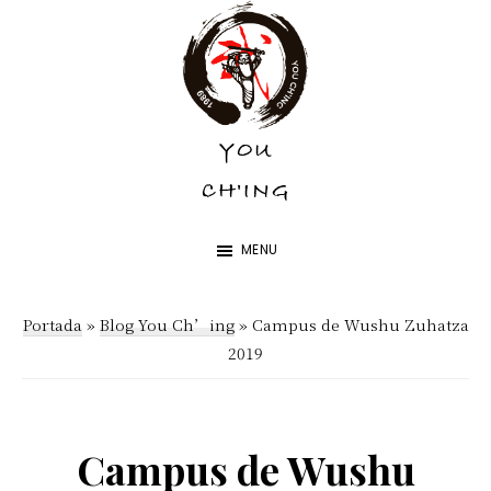
Skip
Skip
to
to
main
footer
content
YOU
YOU
CH'ING
CH'ING
MENU
Portada
»
Blog You Ch’ing
»
Campus de Wushu Zuhatza
2019
Campus de Wushu