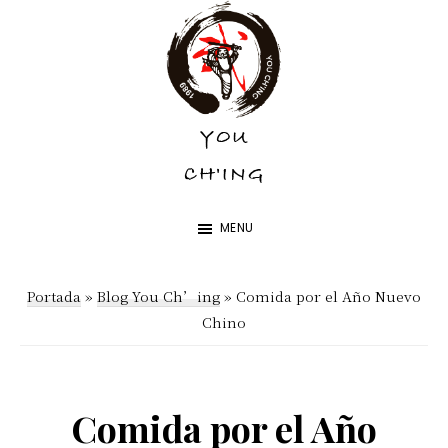
Skip
Skip
to
to
main
footer
content
YOU
YOU
CH'ING
CH'ING
MENU
Portada
»
Blog You Ch’ing
»
Comida por el Año Nuevo
Chino
Comida por el Año