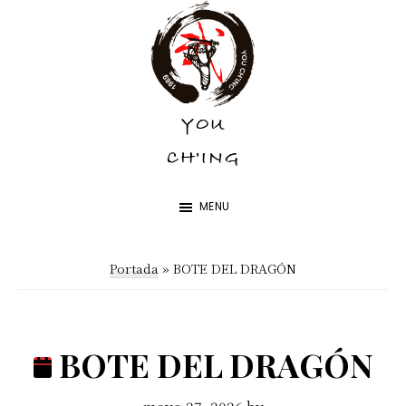
Skip
Skip
to
to
main
footer
content
YOU
YOU
CH'ING
CH'ING
MENU
Portada
»
BOTE DEL DRAGÓN
BOTE DEL DRAGÓN