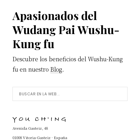
Footer
Apasionados del
Wudang Pai Wushu-
Kung fu
Descubre los beneficios del Wushu-Kung
fu en nuestro
Blog
.
Buscar
en
la
YOU CH'ING
Web...
Avenida Gasteiz, 48
01008 Vitoria-Gasteiz · España