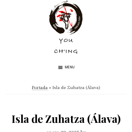
Skip
Skip
to
to
main
footer
content
YOU
YOU
CH'ING
CH'ING
MENU
Portada
»
Isla de Zuhatza (Álava)
Isla de Zuhatza (Álava)