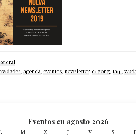
eneral
tividades
,
agenda
,
eventos
,
newsletter
,
qi gong
,
taiji
,
wud
Eventos en agosto 2026
L
l
M
m
X
m
J
j
V
v
S
s