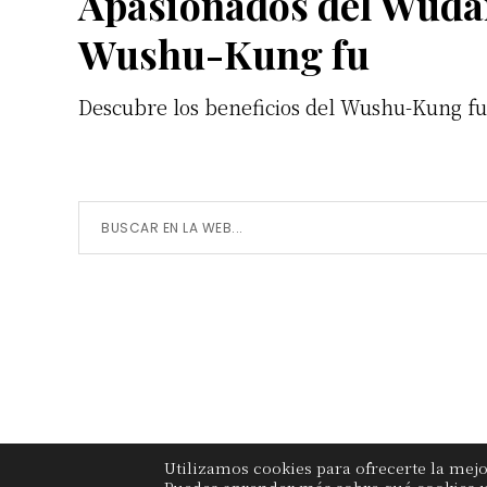
Footer
Apasionados del Wuda
Wushu-Kung fu
Descubre los beneficios del Wushu-Kung f
Buscar
en
la
Web...
Utilizamos cookies para ofrecerte la mej