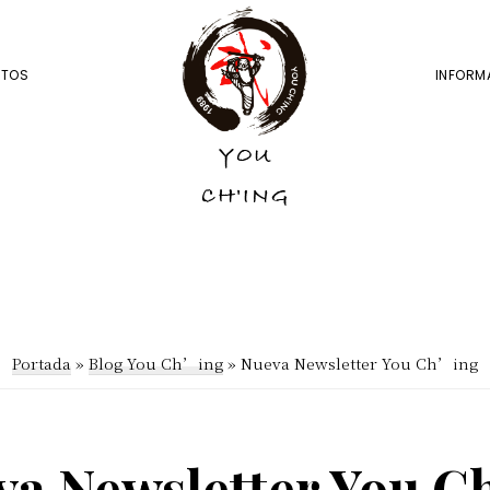
NTOS
INFORM
YOU
YOU
CH'ING
CH'ING
Portada
»
Blog You Ch’ing
»
Nueva Newsletter You Ch’ing
a Newsletter You C