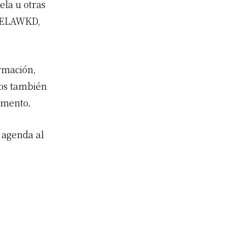
ela u otras
la ELAWKD,
rmación,
mos también
omento.
 agenda al