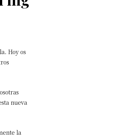
la. Hoy os
tros
osotras
esta nueva
mente la