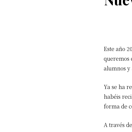
Este año 2
queremos c
alumnos y 
Ya se ha r
habéis rec
forma de c
A través d