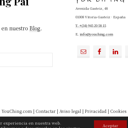
ng Pai
YOU CH'ING
Avenida Gasteiz, 48
01008 Vitoria-Gasteiz · España
T. +(34) 945 20 58 15
u en nuestro
Blog
.
E.
info@youching.com
YouChing.com
|
Contactar
|
Aviso legal
|
Privacidad
|
Cookies
or experiencia en nuestra web.
Aceptar