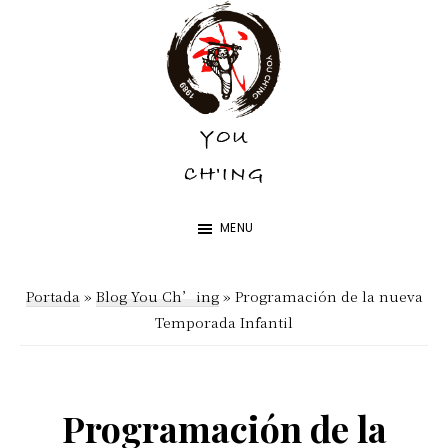
Skip
Skip
to
to
main
footer
content
YOU
YOU
CH'ING
CH'ING
MENU
Portada
»
Blog You Ch’ing
»
Programación de la nueva
Temporada Infantil
Programación de la