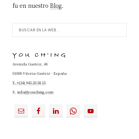
fu en nuestro
Blog
.
Buscar
en
la
YOU CH'ING
Web...
Avenida Gasteiz, 48
01008 Vitoria-Gasteiz · España
T. +(34) 945 20 58 15
E.
info@youching.com