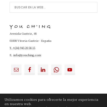
Buscar
en
la
YOU CH'ING
Web...
Avenida Gasteiz, 48
01008 Vitoria-Gasteiz · España
T. +(34) 945 20 58 15
E.
info@youching.com
Utilizamos cookies para ofrecerte la mejor experiencia
en nuestra web.
YouChing.com
|
Contactar
|
Aviso legal
|