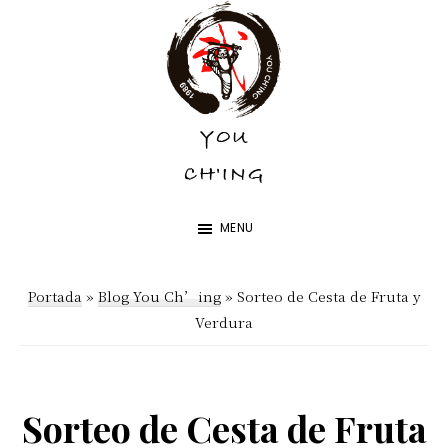
Skip
Skip
to
to
main
footer
content
YOU
YOU
CH'ING
CH'ING
MENU
Portada
»
Blog You Ch’ing
»
Sorteo de Cesta de Fruta y
Verdura
Sorteo de Cesta de Fruta