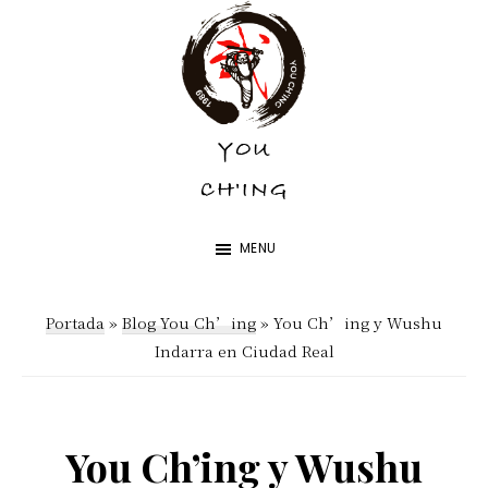
Skip
Skip
to
to
main
footer
content
YOU
YOU
CH'ING
CH'ING
MENU
Portada
»
Blog You Ch’ing
»
You Ch’ing y Wushu
Indarra en Ciudad Real
You Ch’ing y Wushu