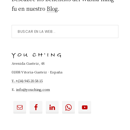
fu en nuestro
Blog
.
Buscar
en
la
YOU CH'ING
Web...
Avenida Gasteiz, 48
01008 Vitoria-Gasteiz · España
T. +(34) 945 20 58 15
E.
info@youching.com