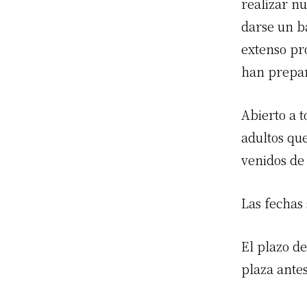
realizar n
darse un b
extenso pr
han prepar
Abierto a t
adultos que
venidos de
Las fechas 
El plazo d
plaza ante