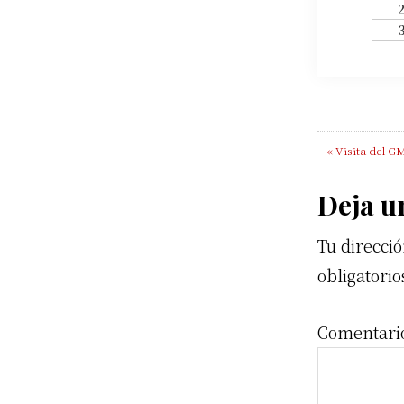
Previous
« Visita del G
Post:
Rea
Deja u
Tu direcció
Inte
obligatori
Comentar