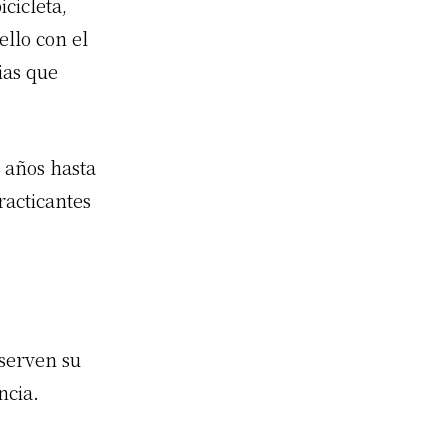
cicleta,
llo con el
ias que
2 años hasta
racticantes
eserven su
ncia.