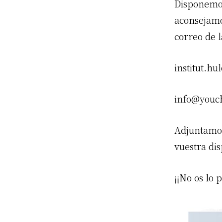
Disponemos
aconsejamos
correo de 
institut.h
info@youc
Adjuntamos
vuestra dis
¡¡No os lo 