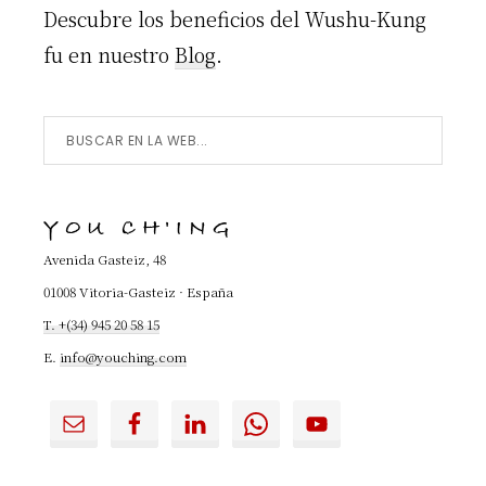
Descubre los beneficios del Wushu-Kung
fu en nuestro
Blog
.
Buscar
en
la
YOU CH'ING
Web...
Avenida Gasteiz, 48
01008 Vitoria-Gasteiz · España
T. +(34) 945 20 58 15
E.
info@youching.com