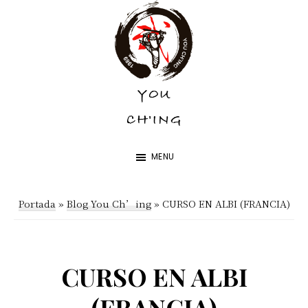
Skip
Skip
to
to
main
footer
content
YOU
YOU
CH'ING
CH'ING
MENU
Portada
»
Blog You Ch’ing
»
CURSO EN ALBI (FRANCIA)
CURSO EN ALBI
(FRANCIA)