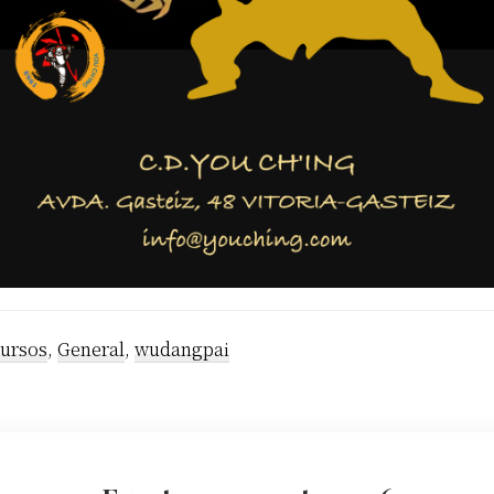
ursos
,
General
,
wudangpai