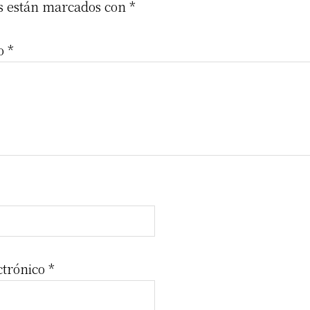
ractions
os están marcados con
*
io
*
ctrónico
*