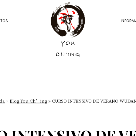
NTOS
INFORM
YOU
YOU
CH'ING
CH'ING
ada
»
Blog You Ch’ing
»
CURSO INTENSIVO DE VERANO WUDAN
O INTENSIVO DE V