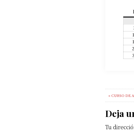
Previous
« CURSO DE 
Post:
Rea
Deja u
Tu direcció