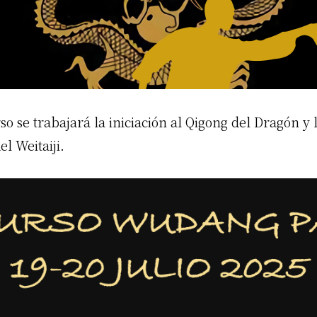
so se trabajará la iniciación al Qigong del Dragón y
l Weitaiji.