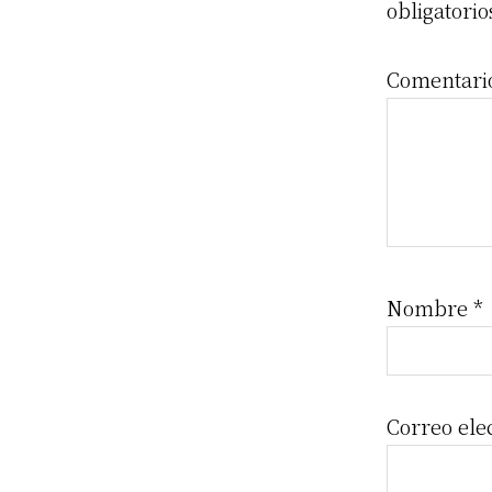
Inte
obligatori
Comentar
Nombre
*
Correo ele