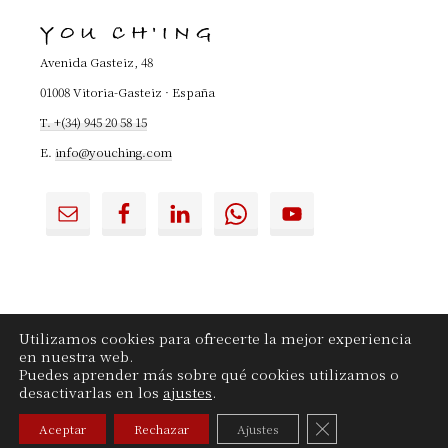
la
YOU CH'ING
Web...
Avenida Gasteiz, 48
01008 Vitoria-Gasteiz · España
T. +(34) 945 20 58 15
E.
info@youching.com
Utilizamos cookies para ofrecerte la mejor experiencia
en nuestra web.
YouChing.com
|
Contactar
|
Aviso legal
|
Puedes aprender más sobre qué cookies utilizamos o
Privacidad
|
Cookies
desactivarlas en los
ajustes
.
CERRAR EL BANN
Aceptar
Rechazar
Ajustes