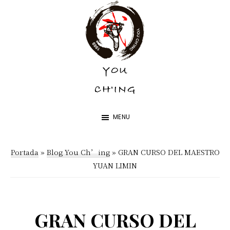
Skip
Skip
to
to
main
footer
content
YOU
YOU
CH'ING
CH'ING
MENU
Portada
»
Blog You Ch’ing
»
GRAN CURSO DEL MAESTRO
YUAN LIMIN
GRAN CURSO DEL