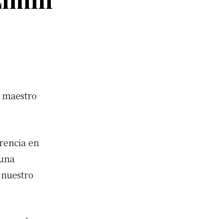
l maestro
rencia en
 una
 nuestro