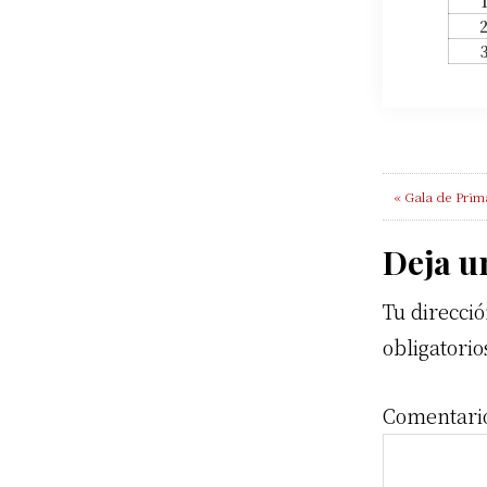
Previous
« Gala de Pri
Post:
Rea
Deja u
Tu direcció
Inte
obligatori
Comentar