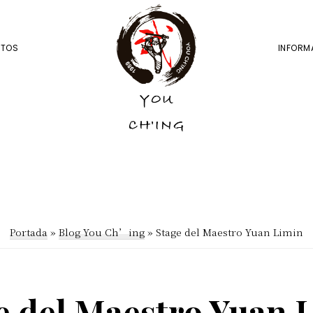
NTOS
INFORM
YOU
YOU
CH'ING
CH'ING
Portada
»
Blog You Ch’ing
»
Stage del Maestro Yuan Limin
e del Maestro Yuan 