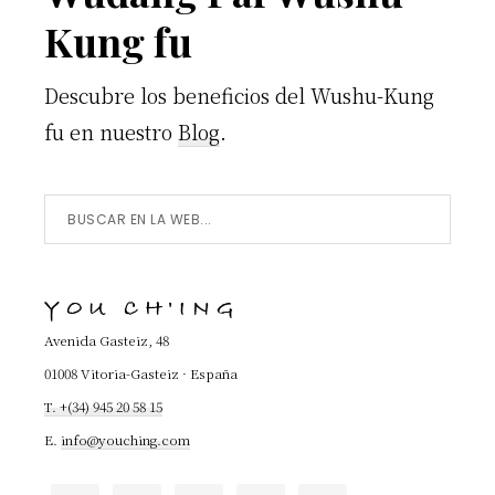
Kung fu
Descubre los beneficios del Wushu-Kung
fu en nuestro
Blog
.
Buscar
en
la
YOU CH'ING
Web...
Avenida Gasteiz, 48
01008 Vitoria-Gasteiz · España
T. +(34) 945 20 58 15
E.
info@youching.com