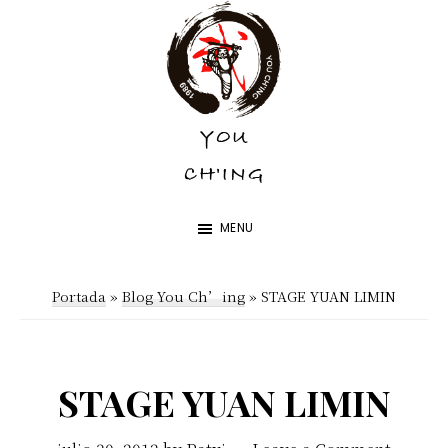
Skip
Skip
to
to
main
footer
content
YOU
YOU
CH'ING
CH'ING
MENU
Portada
»
Blog You Ch’ing
»
STAGE YUAN LIMIN
STAGE YUAN LIMIN