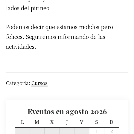
lados del pirineo.
Podemos decir que estamos molidos pero
felices. Seguiremos informando de las
actividades.
Categoría:
Cursos
Eventos en agosto 2026
L
l
M
m
X
m
J
j
V
v
S
s
D
d
u
a
i
u
i
á
o
1
a
2
a