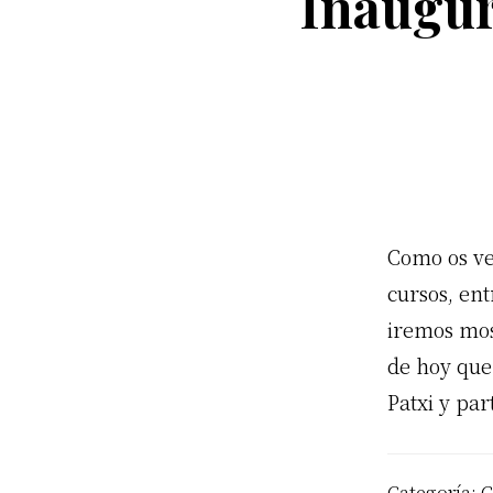
Inaugur
Como os ve
cursos, en
iremos mos
de hoy que
Patxi y par
Categoría:
G