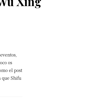
 Wu Xing
eventos,
oco os
omo el post
a que Shifu