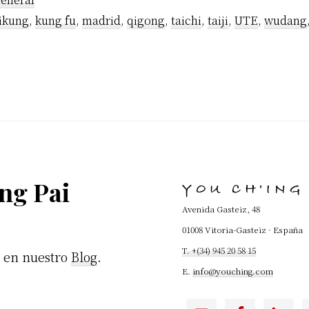
ikung
,
kung fu
,
madrid
,
qigong
,
taichi
,
taiji
,
UTE
,
wudang
ng Pai
YOU CH'ING
Avenida Gasteiz, 48
01008 Vitoria-Gasteiz · España
T. +(34) 945 20 58 15
u en nuestro
Blog
.
E.
info@youching.com