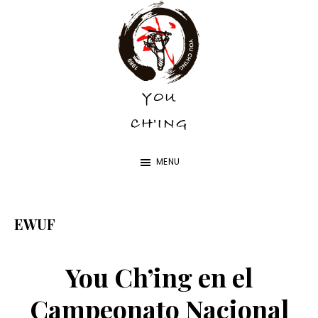
Skip
Skip
to
to
main
footer
content
YOU
YOU
CH'ING
CH'ING
MENU
EWUF
You Ch’ing en el
Campeonato Nacional