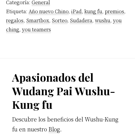
Categoría:
General
Etiqueta:
Año nuevo Chino
,
iPad
,
kung fu
,
premios
,
regalos
,
Smartbox
,
Sorteo
,
Sudadera
,
wushu
,
you
ching
,
you teamers
Footer
Apasionados del
Wudang Pai Wushu-
Kung fu
Descubre los beneficios del Wushu-Kung
fu en nuestro
Blog
.