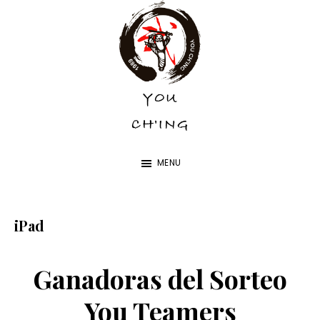
Skip
Skip
to
to
main
footer
content
YOU
YOU
CH'ING
CH'ING
MENU
iPad
Ganadoras del Sorteo
You Teamers