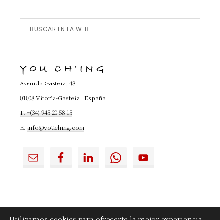
Buscar
en
la
YOU CH'ING
Web...
Avenida Gasteiz, 48
01008 Vitoria-Gasteiz · España
T. +(34) 945 20 58 15
E.
info@youching.com
Utilizamos cookies para ofrecerte la mejor experiencia