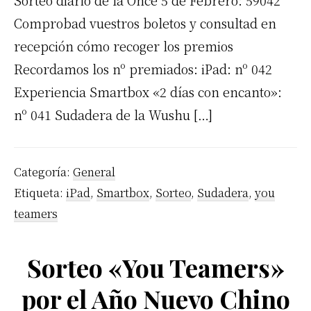
Sorteo diario de la Once 5 de Febrero: 59042
Comprobad vuestros boletos y consultad en
recepción cómo recoger los premios
Recordamos los nº premiados: iPad: nº 042
Experiencia Smartbox «2 días con encanto»:
nº 041 Sudadera de la Wushu […]
Categoría:
General
Etiqueta:
iPad
,
Smartbox
,
Sorteo
,
Sudadera
,
you
teamers
Sorteo «You Teamers»
por el Año Nuevo Chino