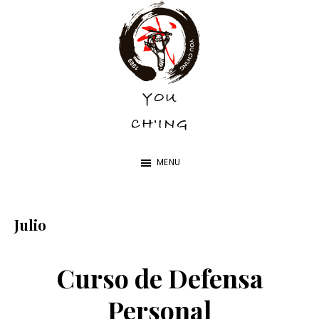
Skip
Skip
to
to
main
footer
content
YOU
YOU
CH'ING
CH'ING
MENU
Julio
Curso de Defensa
Personal