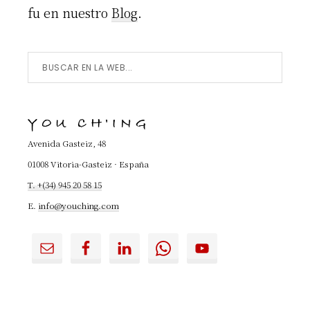
fu en nuestro
Blog
.
Buscar
en
la
YOU CH'ING
Web...
Avenida Gasteiz, 48
01008 Vitoria-Gasteiz · España
T. +(34) 945 20 58 15
E.
info@youching.com