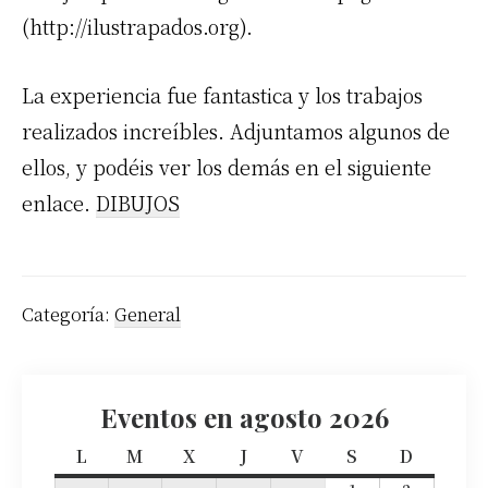
(http://ilustrapados.org).
La experiencia fue fantastica y los trabajos
realizados increíbles. Adjuntamos algunos de
ellos, y podéis ver los demás en el siguiente
enlace.
DIBUJOS
Categoría:
General
Eventos en agosto 2026
L
l
M
m
X
m
J
j
V
v
S
s
D
d
u
a
i
u
i
á
o