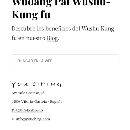
Wudang Pai Wushu-
Kung fu
Descubre los beneficios del Wushu-Kung
fu en nuestro
Blog
.
Buscar
en
la
YOU CH'ING
Web...
Avenida Gasteiz, 48
01008 Vitoria-Gasteiz · España
T. +(34) 945 20 58 15
E.
info@youching.com