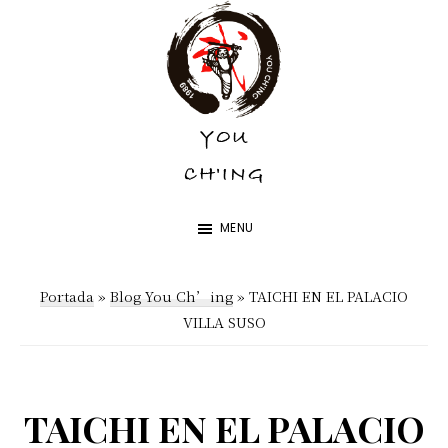
Skip
Skip
to
to
main
footer
content
YOU
YOU
CH'ING
CH'ING
MENU
Portada
»
Blog You Ch’ing
»
TAICHI EN EL PALACIO
VILLA SUSO
TAICHI EN EL PALACIO