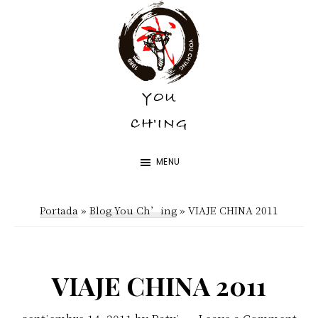
Skip
Skip
to
to
main
footer
content
YOU
YOU
CH'ING
CH'ING
MENU
Portada
»
Blog You Ch’ing
»
VIAJE CHINA 2011
VIAJE CHINA 2011