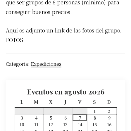
que ser grupos de 6 personas (mínimo) para
conseguir buenos precios.
Aquí os adjunto un link de las fotos del grupo.
FOTOS
Categoría:
Expediciones
Eventos en agosto 2026
L
l
M
m
X
m
J
j
V
v
S
s
D
d
u
a
i
u
i
á
o
1
a
2
a
n
r
é
e
e
b
m
g
g
3
a
4
a
5
a
6
a
7
a
8
a
9
a
e
t
r
v
r
a
i
o
o
g
g
g
g
g
g
g
10
a
11
a
12
a
13
a
14
a
15
a
16
a
s
s
o
o
o
o
o
o
o