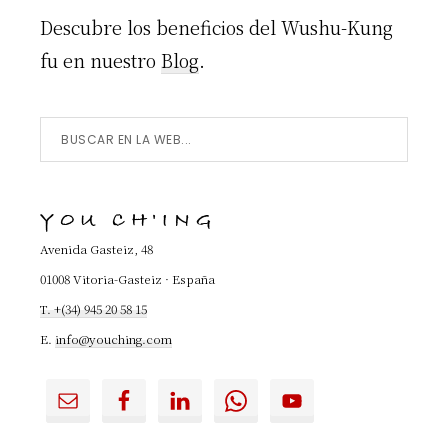
Descubre los beneficios del Wushu-Kung
fu en nuestro
Blog
.
Buscar
en
la
YOU CH'ING
Web...
Avenida Gasteiz, 48
01008 Vitoria-Gasteiz · España
T. +(34) 945 20 58 15
E.
info@youching.com