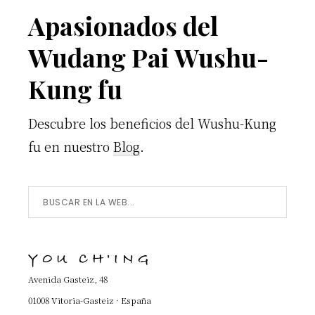
Footer
Apasionados del
Wudang Pai Wushu-
Kung fu
Descubre los beneficios del Wushu-Kung
fu en nuestro
Blog
.
Buscar
en
la
YOU CH'ING
Web...
Avenida Gasteiz, 48
01008 Vitoria-Gasteiz · España