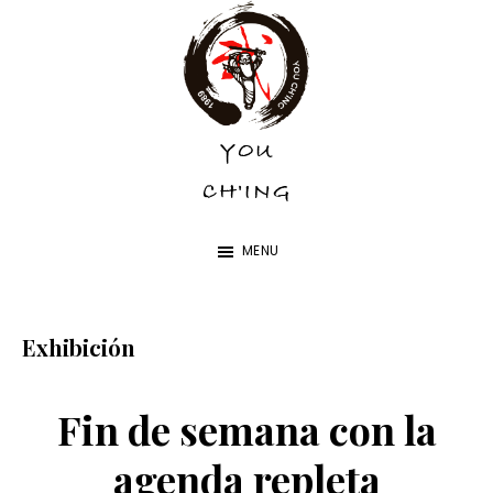
Skip
Skip
to
to
main
footer
content
YOU
YOU
CH'ING
CH'ING
MENU
Exhibición
Fin de semana con la
agenda repleta