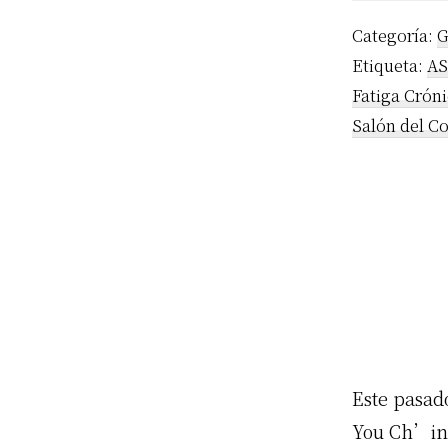
Categoría:
G
Etiqueta:
A
Fatiga Crón
Salón del C
Este pasad
You Ch’ing