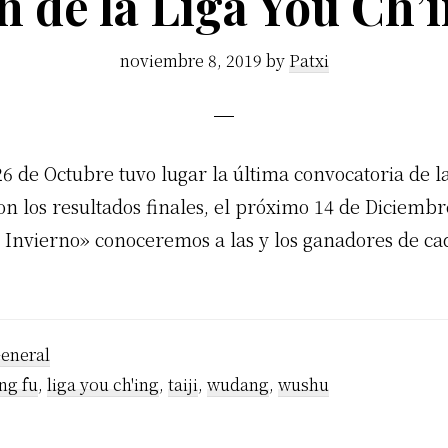
n de la Liga You Ch’
noviembre 8, 2019
by
Patxi
6 de Octubre tuvo lugar la última convocatoria de l
n los resultados finales, el próximo 14 de Diciemb
e Invierno» conoceremos a las y los ganadores de ca
eneral
ng fu
,
liga you ch'ing
,
taiji
,
wudang
,
wushu