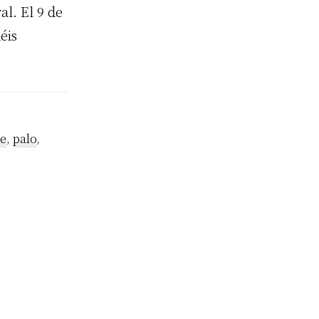
al. El 9 de
éis
te
,
palo
,