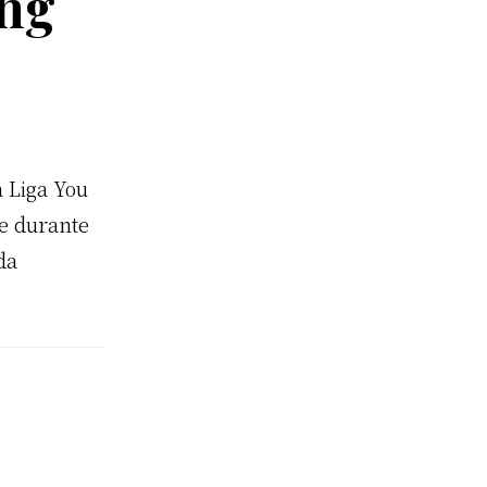
ing
a Liga You
re durante
da