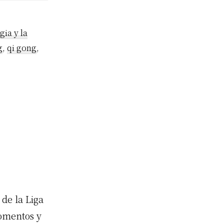
gia y la
g
,
qi gong
,
de la Liga
omentos y