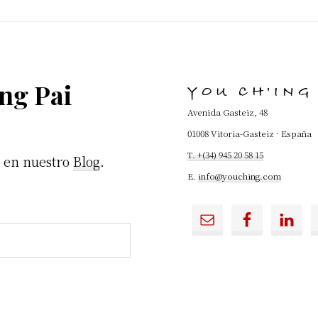
ng Pai
YOU CH'ING
Avenida Gasteiz, 48
01008 Vitoria-Gasteiz · España
T. +(34) 945 20 58 15
u en nuestro
Blog
.
E.
info@youching.com