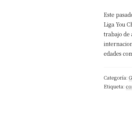
Este pasado
Liga You C
trabajo de
internacion
edades com
Categoría:
G
Etiqueta:
co