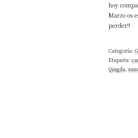
hoy compart
Marzo os e
perder!!
Categoría:
G
Etiqueta:
ca
Qingda
,
san