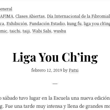
eneral
SAFIMA
,
Clases Abiertas
,
Día Internacional de la Fibromial
ica
,
Exhibición
,
Fundación Estadio
,
kung fu
,
liga you ch'in
omic
,
taichi
,
taiji
,
Wabi Sabi
,
wushu
Liga You Ch’ing
febrero 12, 2019
by
Patxi
o sábado tuvo lugar en la Escuela una nueva edición 
. Fue una tarde muy intensa y llena de grandes m