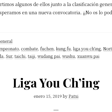
imos algunos de ellos junto a la clasificación gener
speramos en una nueva convocatoria. ¡¡No os lo pod
eneral
mpeonato
,
combate
,
fuchen
,
kung fu
,
liga you ch'ing
,
Nor
da
,
Sur
,
taichi
,
taiji
,
wudang pai
,
wushu
,
xuanwu pai
Liga You Ch’ing
enero 15, 2019
by
Patxi