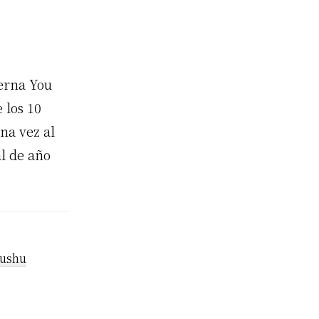
terna You
 los 10
na vez al
l de año
ushu