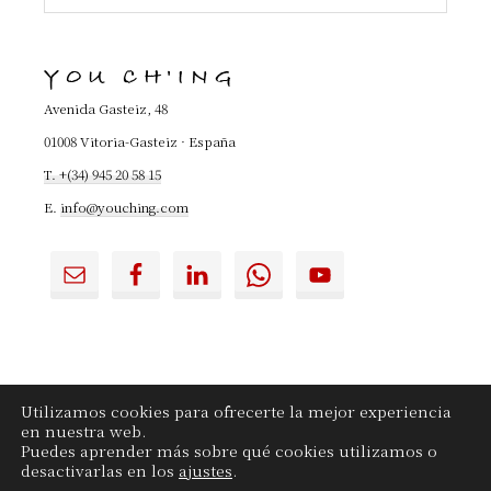
en
la
YOU CH'ING
Web...
Avenida Gasteiz, 48
01008 Vitoria-Gasteiz · España
T. +(34) 945 20 58 15
E.
info@youching.com
Utilizamos cookies para ofrecerte la mejor experiencia
en nuestra web.
YouChing.com
|
Contactar
|
Aviso legal
|
Puedes aprender más sobre qué cookies utilizamos o
Privacidad
|
Cookies
desactivarlas en los
ajustes
.