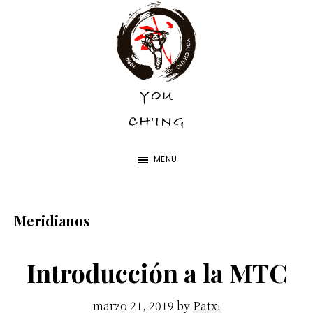
Skip
Skip
to
to
main
footer
content
YOU
YOU
CH'ING
CH'ING
MENU
Meridianos
Introducción a la MTC
marzo 21, 2019
by
Patxi