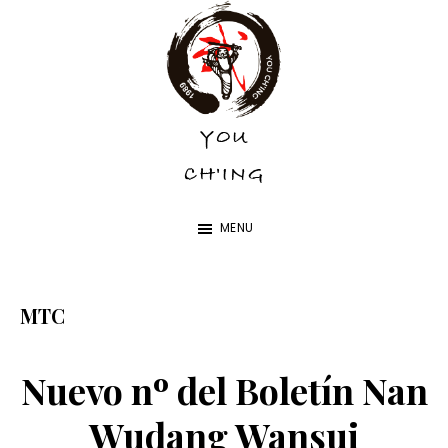
Skip
Skip
to
to
main
footer
content
YOU
YOU
CH'ING
CH'ING
MENU
MTC
Nuevo nº del Boletín Nan
Wudang Wansui