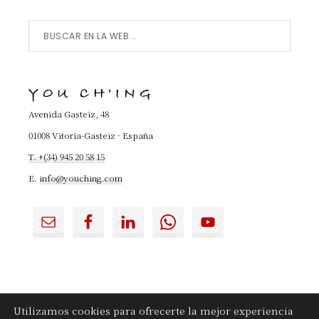
Buscar
en
la
YOU CH'ING
Web...
Avenida Gasteiz, 48
01008 Vitoria-Gasteiz · España
T. +(34) 945 20 58 15
E.
info@youching.com
Utilizamos cookies para ofrecerte la mejor experiencia