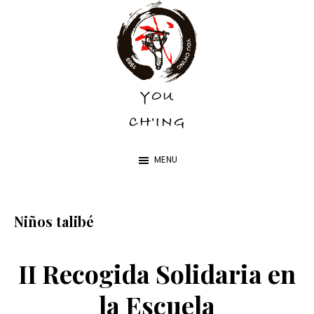
Skip
Skip
to
to
main
footer
content
YOU
YOU
CH'ING
CH'ING
MENU
Niños talibé
II Recogida Solidaria en
la Escuela