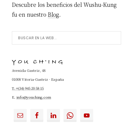
Descubre los beneficios del Wushu-Kung
fu en nuestro
Blog
.
Buscar
en
la
YOU CH'ING
Web...
Avenida Gasteiz, 48
01008 Vitoria-Gasteiz · España
T. +(34) 945 20 58 15
E.
info@youching.com