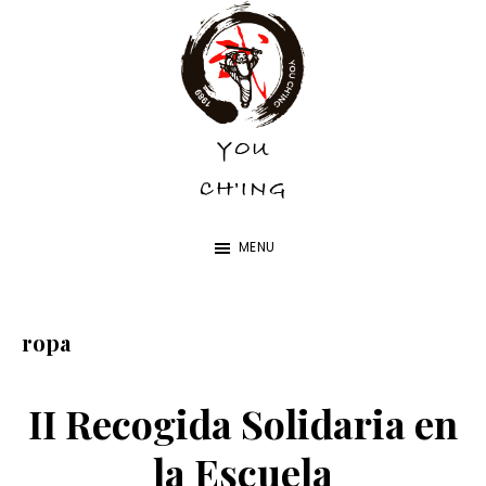
Skip
Skip
to
to
main
footer
content
YOU
YOU
CH'ING
CH'ING
MENU
ropa
II Recogida Solidaria en
la Escuela