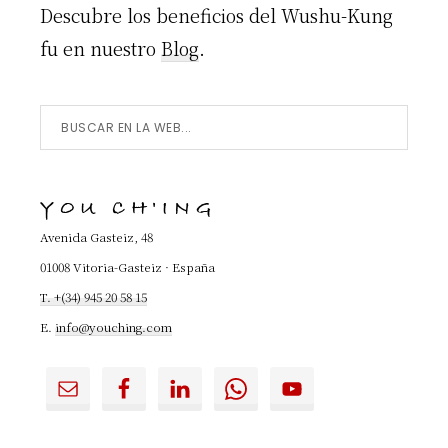
Descubre los beneficios del Wushu-Kung
fu en nuestro
Blog
.
Buscar
en
la
YOU CH'ING
Web...
Avenida Gasteiz, 48
01008 Vitoria-Gasteiz · España
T. +(34) 945 20 58 15
E.
info@youching.com