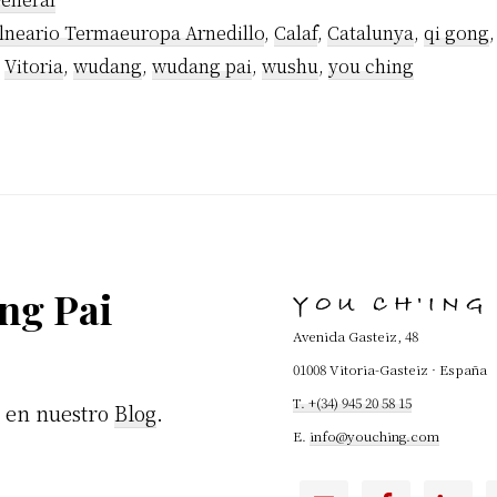
lneario Termaeuropa Arnedillo
,
Calaf
,
Catalunya
,
qi gong
,
Vitoria
,
wudang
,
wudang pai
,
wushu
,
you ching
ng Pai
YOU CH'ING
Avenida Gasteiz, 48
01008 Vitoria-Gasteiz · España
T. +(34) 945 20 58 15
u en nuestro
Blog
.
E.
info@youching.com