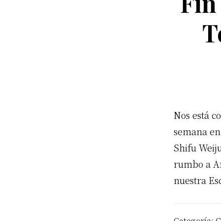
Fin
T
Nos está co
semana en 
Shifu Weij
rumbo a Ar
nuestra Es
Categoría:
G