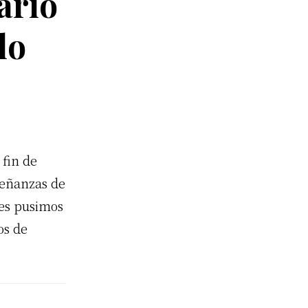
ario
lo
 fin de
señanzas de
nes pusimos
os de