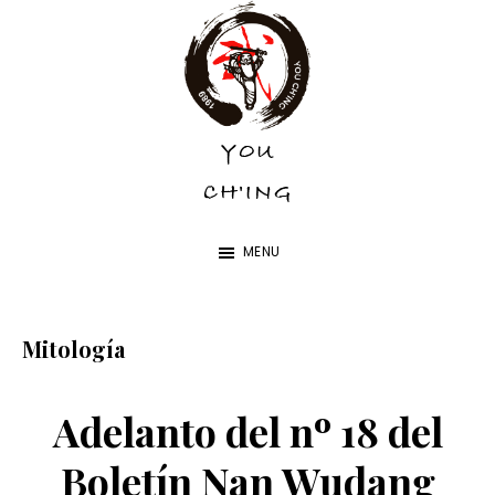
Skip
Skip
to
to
main
footer
content
YOU
YOU
CH'ING
CH'ING
MENU
Mitología
Adelanto del nº 18 del
Boletín Nan Wudang