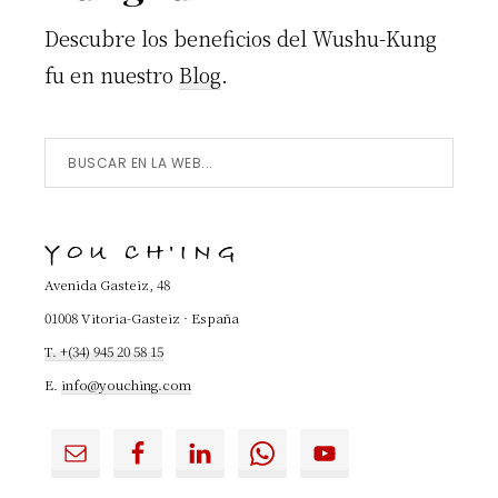
Descubre los beneficios del Wushu-Kung
fu en nuestro
Blog
.
Buscar
en
la
YOU CH'ING
Web...
Avenida Gasteiz, 48
01008 Vitoria-Gasteiz · España
T. +(34) 945 20 58 15
E.
info@youching.com