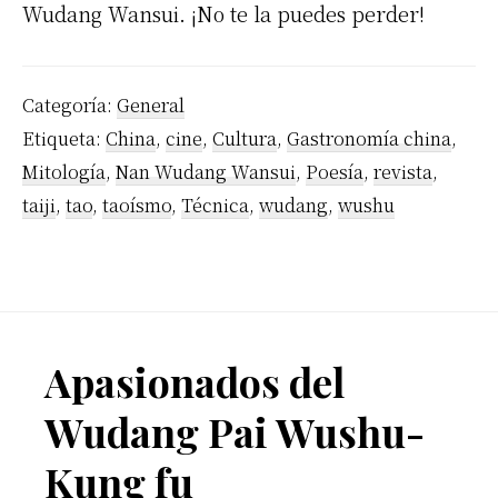
Wudang Wansui. ¡No te la puedes perder!
Categoría:
General
Etiqueta:
China
,
cine
,
Cultura
,
Gastronomía china
,
Mitología
,
Nan Wudang Wansui
,
Poesía
,
revista
,
taiji
,
tao
,
taoísmo
,
Técnica
,
wudang
,
wushu
Footer
Apasionados del
Wudang Pai Wushu-
Kung fu