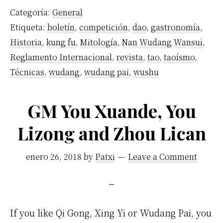
Categoría:
General
Etiqueta:
boletín
,
competición
,
dao
,
gastronomía
,
Historia
,
kung fu
,
Mitología
,
Nan Wudang Wansui
,
Reglamento Internacional
,
revista
,
tao
,
taoísmo
,
Técnicas
,
wudang
,
wudang pai
,
wushu
GM You Xuande, You
Lizong and Zhou Lican
enero 26, 2018
by
Patxi
Leave a Comment
If you like Qi Gong, Xing Yi or Wudang Pai, you