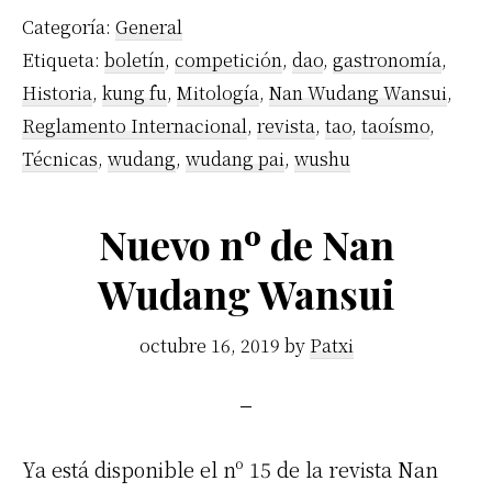
Categoría:
General
Etiqueta:
boletín
,
competición
,
dao
,
gastronomía
,
Historia
,
kung fu
,
Mitología
,
Nan Wudang Wansui
,
Reglamento Internacional
,
revista
,
tao
,
taoísmo
,
Técnicas
,
wudang
,
wudang pai
,
wushu
Nuevo nº de Nan
Wudang Wansui
octubre 16, 2019
by
Patxi
Ya está disponible el nº 15 de la revista Nan